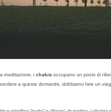
la meditazione, i
chakra
occupano un posto di rili
pondere a queste domande, dobbiamo fare un viagg
.
to e significa “ruota” o “disco”. In pratica, i chakr