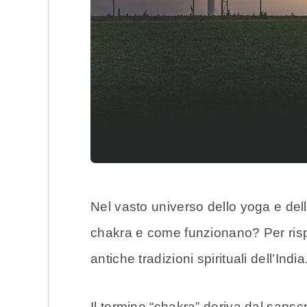
Nel vasto universo dello yoga e del
chakra e come funzionano? Per ris
antiche tradizioni spirituali dell’India
Il termine “chakra” deriva dal sanscri