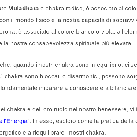
ato
Muladhara
o chakra radice, è associato al color
n il mondo fisico e la nostra capacità di sopravvive
orona, è associato al colore bianco o viola, all’el
 la nostra consapevolezza spirituale più elevata.
he, quando i nostri chakra sono in equilibrio, ci s
 chakra sono bloccati o disarmonici, possono sorger
 fondamentale imparare a conoscere e a bilanciare 
 chakra e del loro ruolo nel nostro benessere, vi inv
ll’Energia
“. In esso, esploro come la pratica dell
rgetico e a riequilibrare i nostri chakra.