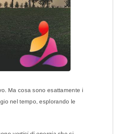
evo. Ma cosa sono esattamente i
io nel tempo, esplorando le
a sono
vortici di energia
che si