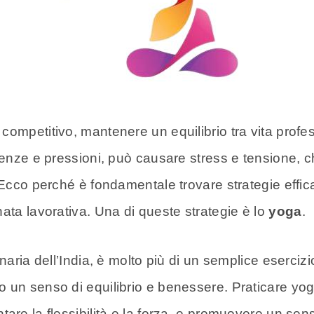
competitivo, mantenere un equilibrio tra vita prof
denze e pressioni, può causare stress e tensione, c
 Ecco perché è fondamentale trovare strategie effica
ata lavorativa. Una di queste strategie è lo
yoga
.
naria dell’India, è molto più di un semplice esercizi
 un senso di equilibrio e benessere. Praticare yoga
tare la flessibilità e la forza, e promuovere un se