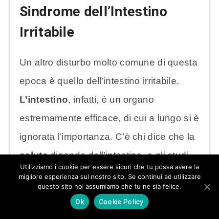
Sindrome dell’Intestino
Irritabile
Un altro disturbo molto comune di questa
epoca è quello dell’intestino irritabile.
L’intestino
, infatti, è un organo
estremamente efficace, di cui a lungo si è
ignorata l’importanza. C’è chi dice che la
salute
dipende dall’intestino, e gli studi
Utilizziamo i cookie per essere sicuri che tu possa avere la
degli ultimi anni hanno convalidato il fatto
migliore esperienza sul nostro sito. Se continui ad utilizzare
questo sito noi assumiamo che tu ne sia felice.
che
la felicità emozionale è
Ok
Cookie Policy
direttamente collegata alla salute